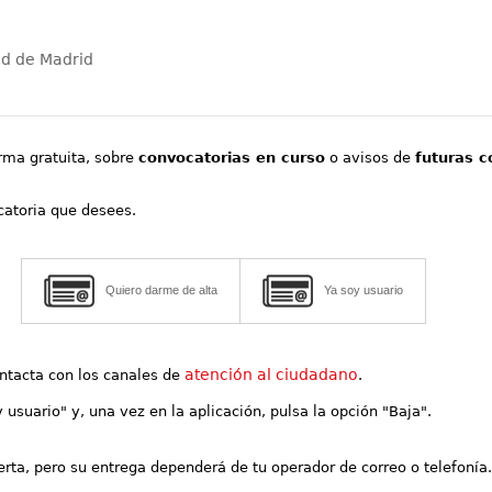
ad de Madrid
orma gratuita, sobre
convocatorias en curso
o avisos de
futuras c
ocatoria que desees.
Quiero darme de alta
Ya soy usuario
atención al ciudadano
contacta con los canales de
.
y usuario" y, una vez en la aplicación, pulsa la opción "Baja".
lerta, pero su entrega dependerá de tu operador de correo o telefonía