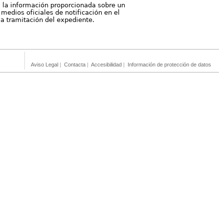
, la información proporcionada sobre un
medios oficiales de notificación en el
 la tramitación del expediente.
Aviso Legal
|
Contacta
|
Accesibilidad
|
Información de protección de datos