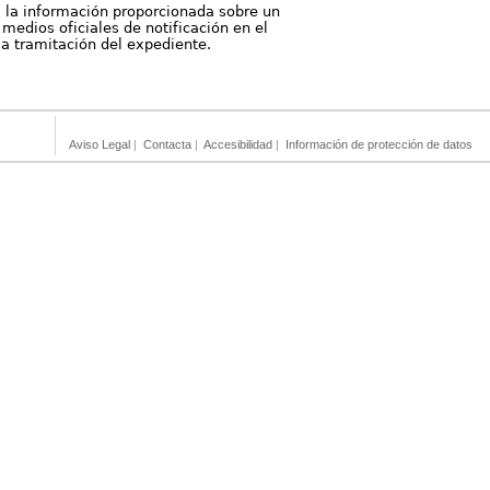
, la información proporcionada sobre un
medios oficiales de notificación en el
 la tramitación del expediente.
Aviso Legal
|
Contacta
|
Accesibilidad
|
Información de protección de datos