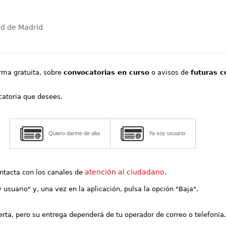
ad de Madrid
orma gratuita, sobre
convocatorias en curso
o avisos de
futuras c
ocatoria que desees.
Quiero darme de alta
Ya soy usuario
atención al ciudadano
contacta con los canales de
.
y usuario" y, una vez en la aplicación, pulsa la opción "Baja".
lerta, pero su entrega dependerá de tu operador de correo o telefonía