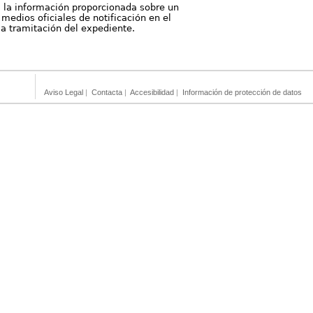
, la información proporcionada sobre un
medios oficiales de notificación en el
 la tramitación del expediente.
Aviso Legal
|
Contacta
|
Accesibilidad
|
Información de protección de datos