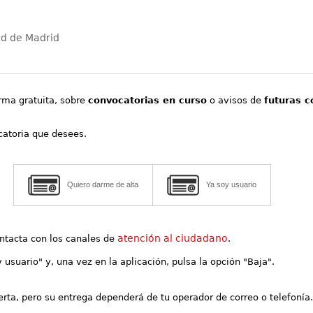
ad de Madrid
orma gratuita, sobre
convocatorias en curso
o avisos de
futuras c
ocatoria que desees.
Quiero darme de alta
Ya soy usuario
atención al ciudadano
contacta con los canales de
.
y usuario" y, una vez en la aplicación, pulsa la opción "Baja".
lerta, pero su entrega dependerá de tu operador de correo o telefonía