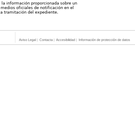
, la información proporcionada sobre un
medios oficiales de notificación en el
 la tramitación del expediente.
Aviso Legal
|
Contacta
|
Accesibilidad
|
Información de protección de datos