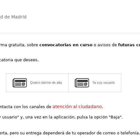
ad de Madrid
orma gratuita, sobre
convocatorias en curso
o avisos de
futuras c
ocatoria que desees.
Quiero darme de alta
Ya soy usuario
atención al ciudadano
contacta con los canales de
.
y usuario" y, una vez en la aplicación, pulsa la opción "Baja".
lerta, pero su entrega dependerá de tu operador de correo o telefonía