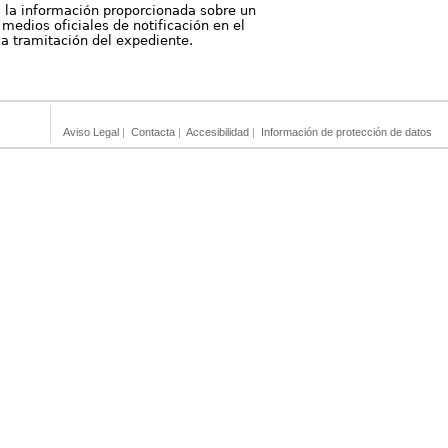
, la información proporcionada sobre un
medios oficiales de notificación en el
 la tramitación del expediente.
Aviso Legal
|
Contacta
|
Accesibilidad
|
Información de protección de datos