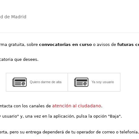
ad de Madrid
orma gratuita, sobre
convocatorias en curso
o avisos de
futuras c
ocatoria que desees.
Quiero darme de alta
Ya soy usuario
atención al ciudadano
contacta con los canales de
.
y usuario" y, una vez en la aplicación, pulsa la opción "Baja".
lerta, pero su entrega dependerá de tu operador de correo o telefonía