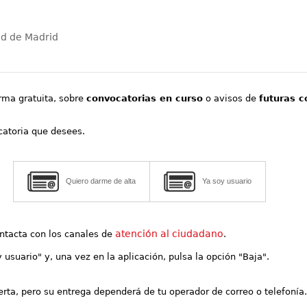
ad de Madrid
orma gratuita, sobre
convocatorias en curso
o avisos de
futuras c
ocatoria que desees.
Quiero darme de alta
Ya soy usuario
atención al ciudadano
contacta con los canales de
.
y usuario" y, una vez en la aplicación, pulsa la opción "Baja".
lerta, pero su entrega dependerá de tu operador de correo o telefonía