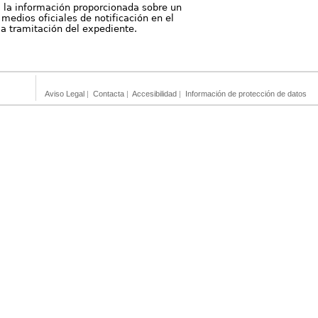
, la información proporcionada sobre un
medios oficiales de notificación en el
 la tramitación del expediente.
Aviso Legal
|
Contacta
|
Accesibilidad
|
Información de protección de datos