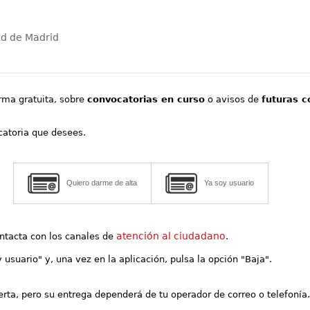
ad de Madrid
orma gratuita, sobre
convocatorias en curso
o avisos de
futuras c
ocatoria que desees.
Quiero darme de alta
Ya soy usuario
atención al ciudadano
contacta con los canales de
.
y usuario" y, una vez en la aplicación, pulsa la opción "Baja".
lerta, pero su entrega dependerá de tu operador de correo o telefonía