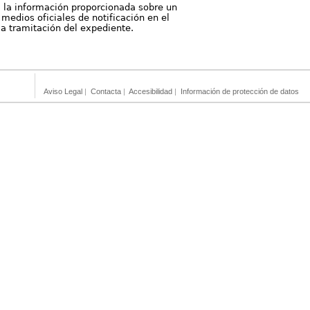
, la información proporcionada sobre un
medios oficiales de notificación en el
 la tramitación del expediente.
Aviso Legal
|
Contacta
|
Accesibilidad
|
Información de protección de datos