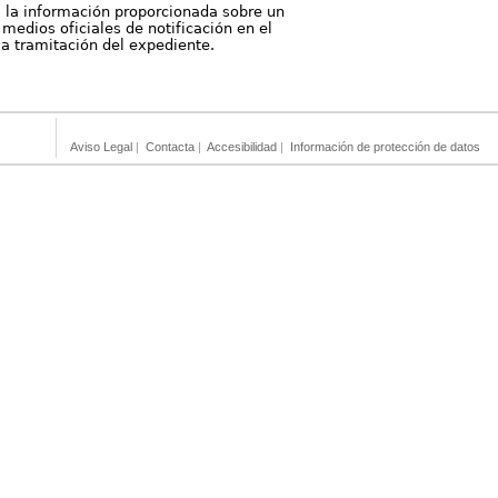
, la información proporcionada sobre un
medios oficiales de notificación en el
 la tramitación del expediente.
Aviso Legal
|
Contacta
|
Accesibilidad
|
Información de protección de datos