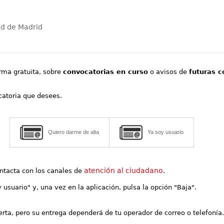
ad de Madrid
orma gratuita, sobre
convocatorias en curso
o avisos de
futuras c
ocatoria que desees.
Quiero darme de alta
Ya soy usuario
atención al ciudadano
contacta con los canales de
.
y usuario" y, una vez en la aplicación, pulsa la opción "Baja".
lerta, pero su entrega dependerá de tu operador de correo o telefonía