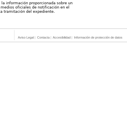
, la información proporcionada sobre un
medios oficiales de notificación en el
 la tramitación del expediente.
Aviso Legal
|
Contacta
|
Accesibilidad
|
Información de protección de datos