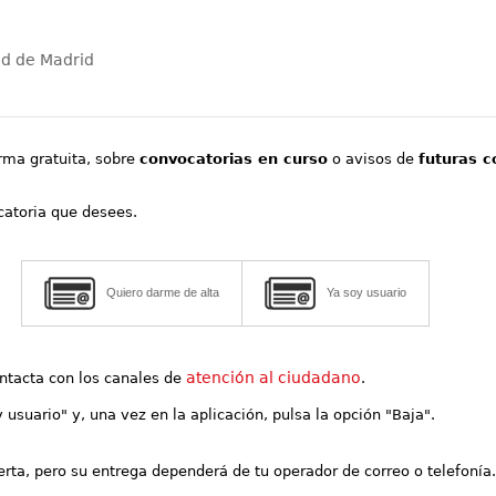
ad de Madrid
orma gratuita, sobre
convocatorias en curso
o avisos de
futuras c
ocatoria que desees.
Quiero darme de alta
Ya soy usuario
atención al ciudadano
contacta con los canales de
.
y usuario" y, una vez en la aplicación, pulsa la opción "Baja".
lerta, pero su entrega dependerá de tu operador de correo o telefonía