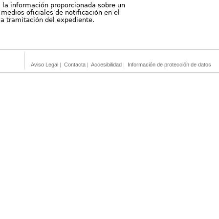
, la información proporcionada sobre un
medios oficiales de notificación en el
 la tramitación del expediente.
Aviso Legal
|
Contacta
|
Accesibilidad
|
Información de protección de datos