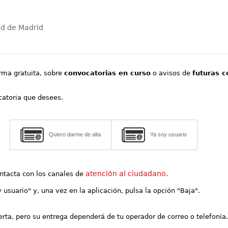
ad de Madrid
orma gratuita, sobre
convocatorias en curso
o avisos de
futuras c
ocatoria que desees.
Quiero darme de alta
Ya soy usuario
atención al ciudadano
contacta con los canales de
.
y usuario" y, una vez en la aplicación, pulsa la opción "Baja".
lerta, pero su entrega dependerá de tu operador de correo o telefonía