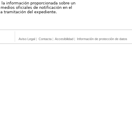
, la información proporcionada sobre un
medios oficiales de notificación en el
 la tramitación del expediente.
Aviso Legal
|
Contacta
|
Accesibilidad
|
Información de protección de datos