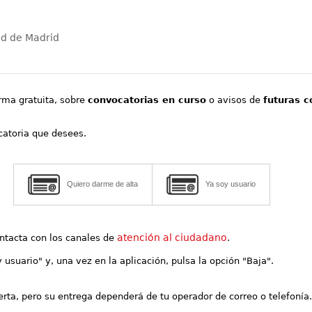
ad de Madrid
orma gratuita, sobre
convocatorias en curso
o avisos de
futuras c
ocatoria que desees.
Quiero darme de alta
Ya soy usuario
atención al ciudadano
contacta con los canales de
.
y usuario" y, una vez en la aplicación, pulsa la opción "Baja".
lerta, pero su entrega dependerá de tu operador de correo o telefonía