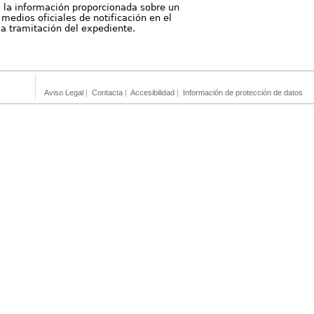
, la información proporcionada sobre un
medios oficiales de notificación en el
 la tramitación del expediente.
Aviso Legal
|
Contacta
|
Accesibilidad
|
Información de protección de datos