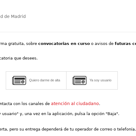
ad de Madrid
orma gratuita, sobre
convocatorias en curso
o avisos de
futuras c
ocatoria que desees.
Quiero darme de alta
Ya soy usuario
atención al ciudadano
contacta con los canales de
.
y usuario" y, una vez en la aplicación, pulsa la opción "Baja".
lerta, pero su entrega dependerá de tu operador de correo o telefonía