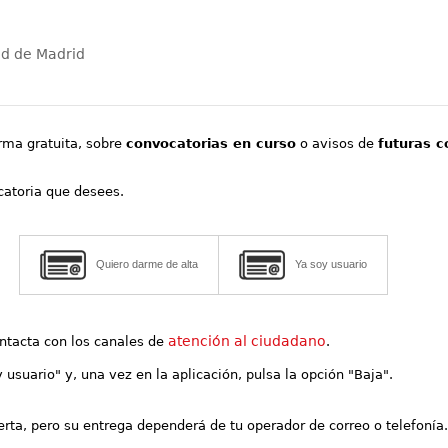
ad de Madrid
orma gratuita, sobre
convocatorias en curso
o avisos de
futuras c
ocatoria que desees.
Quiero darme de alta
Ya soy usuario
atención al ciudadano
contacta con los canales de
.
y usuario" y, una vez en la aplicación, pulsa la opción "Baja".
lerta, pero su entrega dependerá de tu operador de correo o telefonía