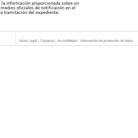
, la información proporcionada sobre un
medios oficiales de notificación en el
 la tramitación del expediente.
Aviso Legal
|
Contacta
|
Accesibilidad
|
Información de protección de datos