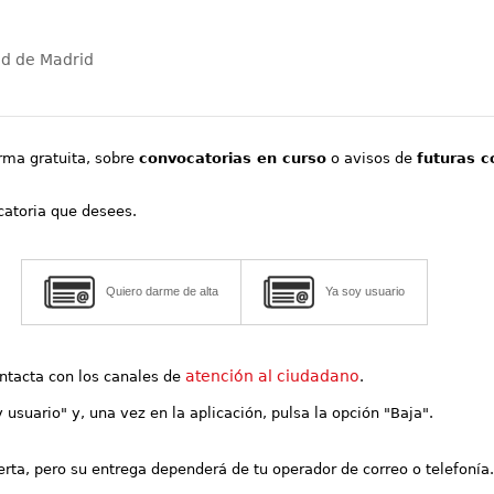
ad de Madrid
orma gratuita, sobre
convocatorias en curso
o avisos de
futuras c
ocatoria que desees.
Quiero darme de alta
Ya soy usuario
atención al ciudadano
contacta con los canales de
.
y usuario" y, una vez en la aplicación, pulsa la opción "Baja".
lerta, pero su entrega dependerá de tu operador de correo o telefonía