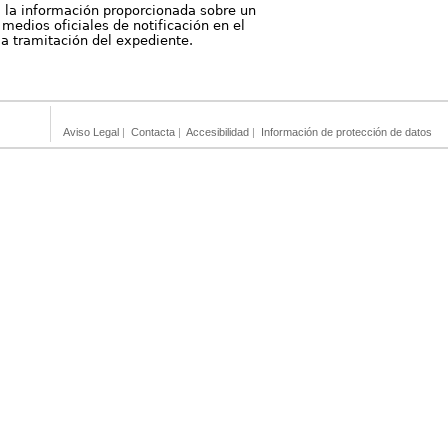
, la información proporcionada sobre un
medios oficiales de notificación en el
 la tramitación del expediente.
Aviso Legal
|
Contacta
|
Accesibilidad
|
Información de protección de datos