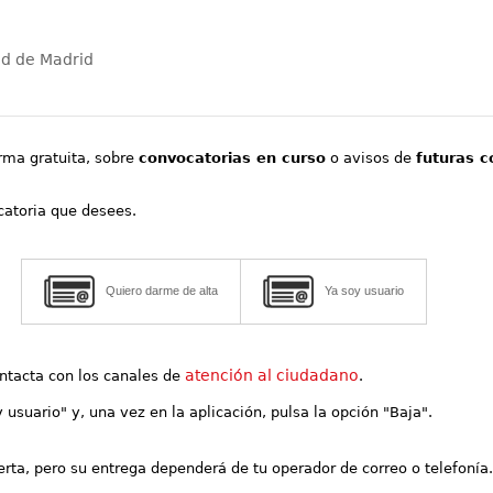
ad de Madrid
orma gratuita, sobre
convocatorias en curso
o avisos de
futuras c
ocatoria que desees.
Quiero darme de alta
Ya soy usuario
atención al ciudadano
contacta con los canales de
.
y usuario" y, una vez en la aplicación, pulsa la opción "Baja".
lerta, pero su entrega dependerá de tu operador de correo o telefonía