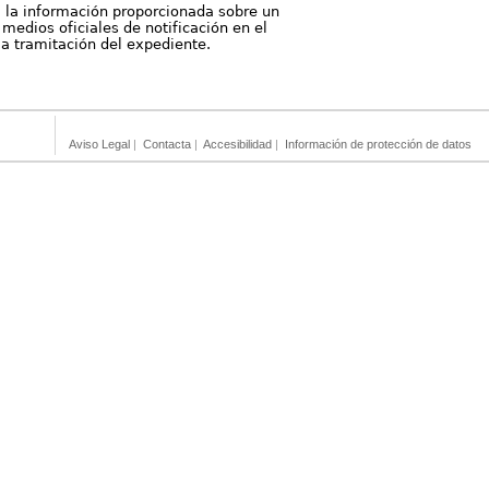
, la información proporcionada sobre un
medios oficiales de notificación en el
 la tramitación del expediente.
Aviso Legal
|
Contacta
|
Accesibilidad
|
Información de protección de datos