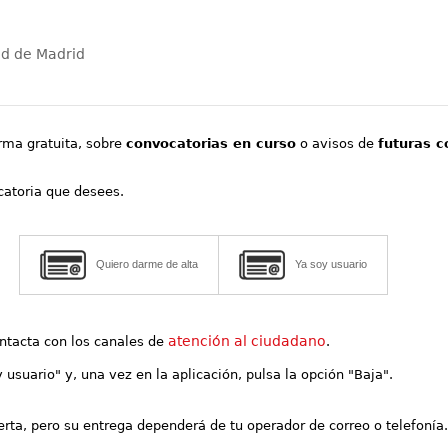
ad de Madrid
orma gratuita, sobre
convocatorias en curso
o avisos de
futuras c
ocatoria que desees.
Quiero darme de alta
Ya soy usuario
atención al ciudadano
contacta con los canales de
.
y usuario" y, una vez en la aplicación, pulsa la opción "Baja".
lerta, pero su entrega dependerá de tu operador de correo o telefonía