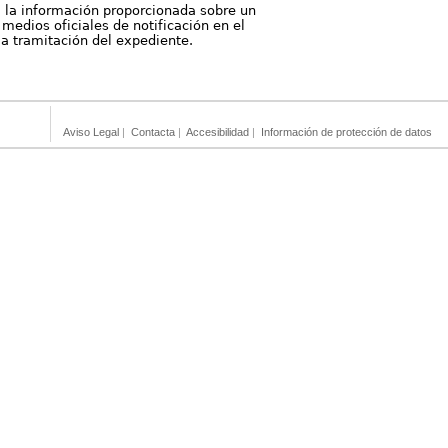
, la información proporcionada sobre un
medios oficiales de notificación en el
 la tramitación del expediente.
Aviso Legal
|
Contacta
|
Accesibilidad
|
Información de protección de datos