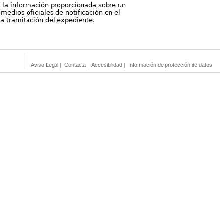
, la información proporcionada sobre un
medios oficiales de notificación en el
 la tramitación del expediente.
Aviso Legal
|
Contacta
|
Accesibilidad
|
Información de protección de datos