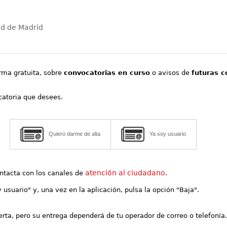
ad de Madrid
orma gratuita, sobre
convocatorias en curso
o avisos de
futuras c
ocatoria que desees.
Quiero darme de alta
Ya soy usuario
atención al ciudadano
contacta con los canales de
.
y usuario" y, una vez en la aplicación, pulsa la opción "Baja".
lerta, pero su entrega dependerá de tu operador de correo o telefonía