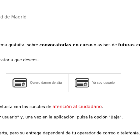
ad de Madrid
orma gratuita, sobre
convocatorias en curso
o avisos de
futuras c
ocatoria que desees.
Quiero darme de alta
Ya soy usuario
atención al ciudadano
contacta con los canales de
.
y usuario" y, una vez en la aplicación, pulsa la opción "Baja".
lerta, pero su entrega dependerá de tu operador de correo o telefonía