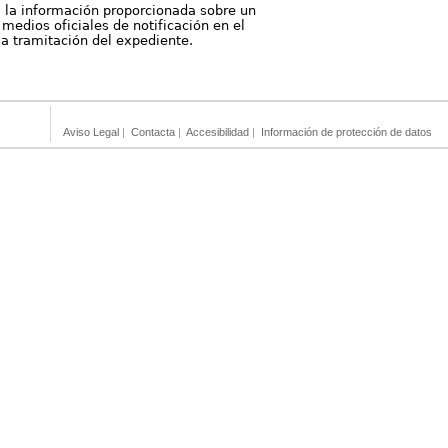
, la información proporcionada sobre un
medios oficiales de notificación en el
 la tramitación del expediente.
Aviso Legal
|
Contacta
|
Accesibilidad
|
Información de protección de datos