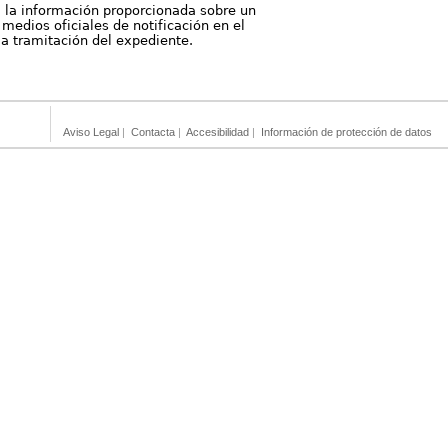
, la información proporcionada sobre un
medios oficiales de notificación en el
 la tramitación del expediente.
Aviso Legal
|
Contacta
|
Accesibilidad
|
Información de protección de datos