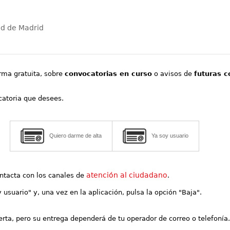
ad de Madrid
orma gratuita, sobre
convocatorias en curso
o avisos de
futuras c
ocatoria que desees.
Quiero darme de alta
Ya soy usuario
atención al ciudadano
contacta con los canales de
.
y usuario" y, una vez en la aplicación, pulsa la opción "Baja".
lerta, pero su entrega dependerá de tu operador de correo o telefonía