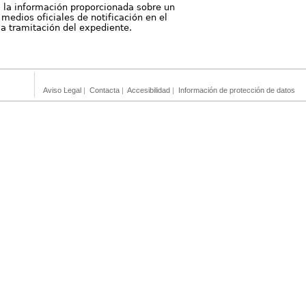
, la información proporcionada sobre un
medios oficiales de notificación en el
 la tramitación del expediente.
Aviso Legal
|
Contacta
|
Accesibilidad
|
Información de protección de datos