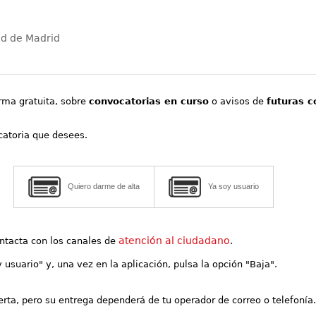
ad de Madrid
orma gratuita, sobre
convocatorias en curso
o avisos de
futuras c
ocatoria que desees.
Quiero darme de alta
Ya soy usuario
atención al ciudadano
contacta con los canales de
.
y usuario" y, una vez en la aplicación, pulsa la opción "Baja".
lerta, pero su entrega dependerá de tu operador de correo o telefonía