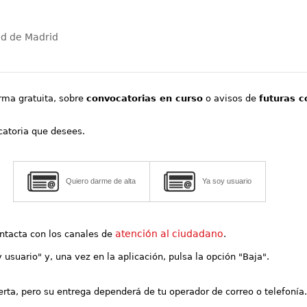
ad de Madrid
orma gratuita, sobre
convocatorias en curso
o avisos de
futuras c
ocatoria que desees.
Quiero darme de alta
Ya soy usuario
atención al ciudadano
contacta con los canales de
.
y usuario" y, una vez en la aplicación, pulsa la opción "Baja".
lerta, pero su entrega dependerá de tu operador de correo o telefonía