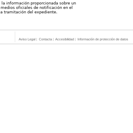
, la información proporcionada sobre un
medios oficiales de notificación en el
 la tramitación del expediente.
Aviso Legal
|
Contacta
|
Accesibilidad
|
Información de protección de datos