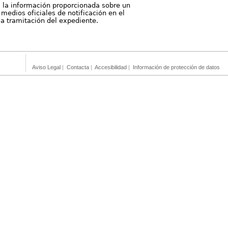
, la información proporcionada sobre un
medios oficiales de notificación en el
 la tramitación del expediente.
Aviso Legal
|
Contacta
|
Accesibilidad
|
Información de protección de datos