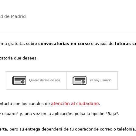
ad de Madrid
orma gratuita, sobre
convocatorias en curso
o avisos de
futuras c
ocatoria que desees.
Quiero darme de alta
Ya soy usuario
atención al ciudadano
contacta con los canales de
.
y usuario" y, una vez en la aplicación, pulsa la opción "Baja".
lerta, pero su entrega dependerá de tu operador de correo o telefonía