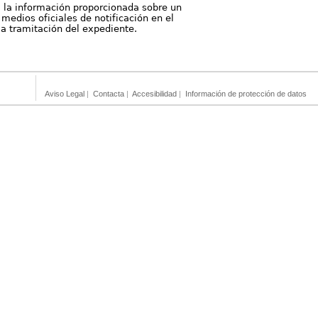
, la información proporcionada sobre un
medios oficiales de notificación en el
 la tramitación del expediente.
Aviso Legal
|
Contacta
|
Accesibilidad
|
Información de protección de datos