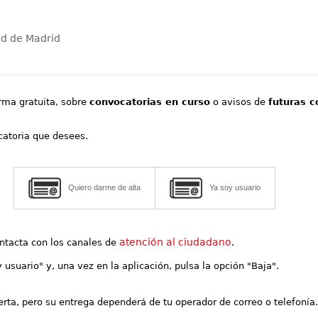
ad de Madrid
orma gratuita, sobre
convocatorias en curso
o avisos de
futuras c
ocatoria que desees.
Quiero darme de alta
Ya soy usuario
atención al ciudadano
contacta con los canales de
.
y usuario" y, una vez en la aplicación, pulsa la opción "Baja".
lerta, pero su entrega dependerá de tu operador de correo o telefonía