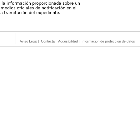
, la información proporcionada sobre un
medios oficiales de notificación en el
 la tramitación del expediente.
Aviso Legal
|
Contacta
|
Accesibilidad
|
Información de protección de datos