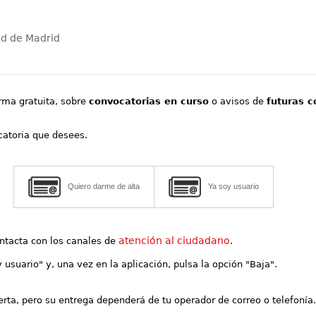
ad de Madrid
orma gratuita, sobre
convocatorias en curso
o avisos de
futuras c
ocatoria que desees.
Quiero darme de alta
Ya soy usuario
atención al ciudadano
contacta con los canales de
.
y usuario" y, una vez en la aplicación, pulsa la opción "Baja".
lerta, pero su entrega dependerá de tu operador de correo o telefonía