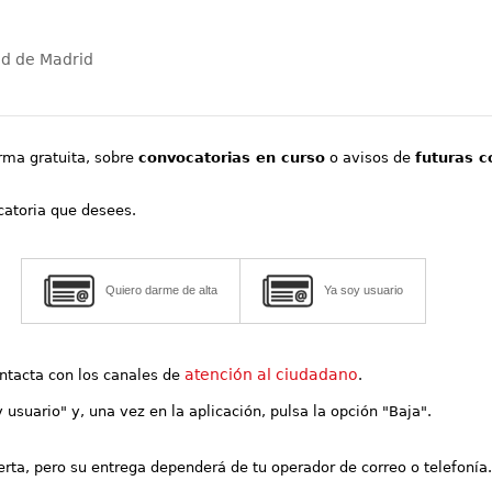
ad de Madrid
orma gratuita, sobre
convocatorias en curso
o avisos de
futuras c
ocatoria que desees.
Quiero darme de alta
Ya soy usuario
atención al ciudadano
contacta con los canales de
.
y usuario" y, una vez en la aplicación, pulsa la opción "Baja".
lerta, pero su entrega dependerá de tu operador de correo o telefonía