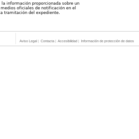
, la información proporcionada sobre un
medios oficiales de notificación en el
 la tramitación del expediente.
Aviso Legal
|
Contacta
|
Accesibilidad
|
Información de protección de datos