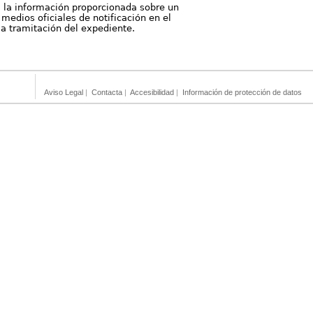
, la información proporcionada sobre un
medios oficiales de notificación en el
 la tramitación del expediente.
Aviso Legal
|
Contacta
|
Accesibilidad
|
Información de protección de datos