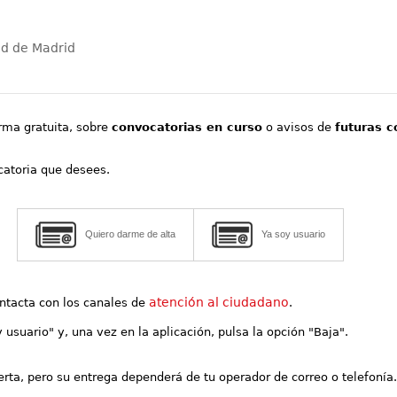
ad de Madrid
orma gratuita, sobre
convocatorias en curso
o avisos de
futuras c
ocatoria que desees.
Quiero darme de alta
Ya soy usuario
atención al ciudadano
contacta con los canales de
.
y usuario" y, una vez en la aplicación, pulsa la opción "Baja".
lerta, pero su entrega dependerá de tu operador de correo o telefonía