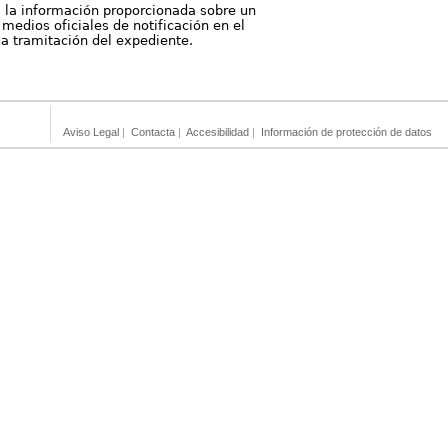
, la información proporcionada sobre un
medios oficiales de notificación en el
 la tramitación del expediente.
Aviso Legal
|
Contacta
|
Accesibilidad
|
Información de protección de datos