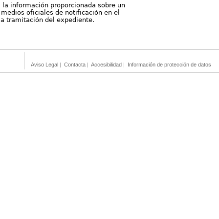
, la información proporcionada sobre un
medios oficiales de notificación en el
 la tramitación del expediente.
Aviso Legal
|
Contacta
|
Accesibilidad
|
Información de protección de datos