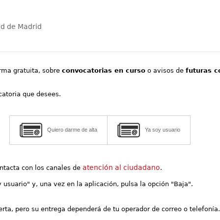
ad de Madrid
orma gratuita, sobre
convocatorias en curso
o avisos de
futuras c
ocatoria que desees.
Quiero darme de alta
Ya soy usuario
atención al ciudadano
contacta con los canales de
.
y usuario" y, una vez en la aplicación, pulsa la opción "Baja".
lerta, pero su entrega dependerá de tu operador de correo o telefonía