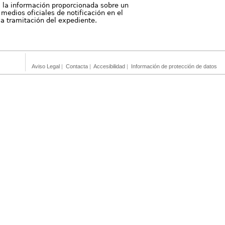
, la información proporcionada sobre un
medios oficiales de notificación en el
 la tramitación del expediente.
Aviso Legal
|
Contacta
|
Accesibilidad
|
Información de protección de datos