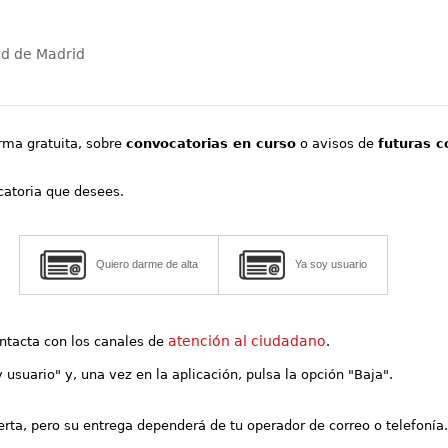
ad de Madrid
orma gratuita, sobre
convocatorias en curso
o avisos de
futuras c
ocatoria que desees.
Quiero darme de alta
Ya soy usuario
atención al ciudadano
contacta con los canales de
.
y usuario" y, una vez en la aplicación, pulsa la opción "Baja".
lerta, pero su entrega dependerá de tu operador de correo o telefonía