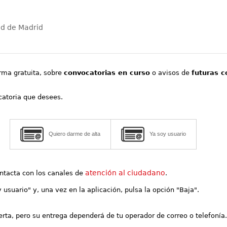
ad de Madrid
orma gratuita, sobre
convocatorias en curso
o avisos de
futuras c
ocatoria que desees.
Quiero darme de alta
Ya soy usuario
atención al ciudadano
contacta con los canales de
.
y usuario" y, una vez en la aplicación, pulsa la opción "Baja".
lerta, pero su entrega dependerá de tu operador de correo o telefonía