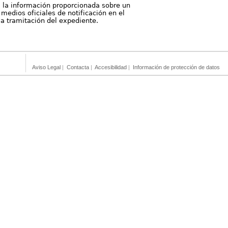
, la información proporcionada sobre un
medios oficiales de notificación en el
 la tramitación del expediente.
Aviso Legal
|
Contacta
|
Accesibilidad
|
Información de protección de datos