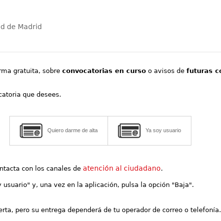
ad de Madrid
orma gratuita, sobre
convocatorias en curso
o avisos de
futuras c
ocatoria que desees.
Quiero darme de alta
Ya soy usuario
atención al ciudadano
contacta con los canales de
.
y usuario" y, una vez en la aplicación, pulsa la opción "Baja".
lerta, pero su entrega dependerá de tu operador de correo o telefonía