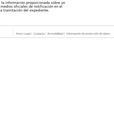
, la información proporcionada sobre un
medios oficiales de notificación en el
 la tramitación del expediente.
Aviso Legal
|
Contacta
|
Accesibilidad
|
Información de protección de datos