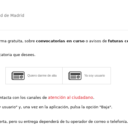
ad de Madrid
orma gratuita, sobre
convocatorias en curso
o avisos de
futuras c
ocatoria que desees.
Quiero darme de alta
Ya soy usuario
atención al ciudadano
contacta con los canales de
.
y usuario" y, una vez en la aplicación, pulsa la opción "Baja".
lerta, pero su entrega dependerá de tu operador de correo o telefonía