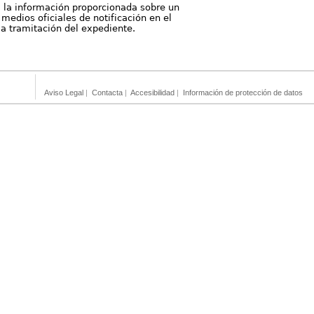
, la información proporcionada sobre un
medios oficiales de notificación en el
 la tramitación del expediente.
Aviso Legal
|
Contacta
|
Accesibilidad
|
Información de protección de datos