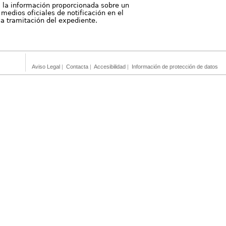
, la información proporcionada sobre un
medios oficiales de notificación en el
 la tramitación del expediente.
Aviso Legal
|
Contacta
|
Accesibilidad
|
Información de protección de datos