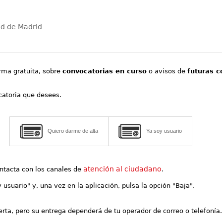
ad de Madrid
orma gratuita, sobre
convocatorias en curso
o avisos de
futuras c
ocatoria que desees.
Quiero darme de alta
Ya soy usuario
atención al ciudadano
contacta con los canales de
.
y usuario" y, una vez en la aplicación, pulsa la opción "Baja".
lerta, pero su entrega dependerá de tu operador de correo o telefonía