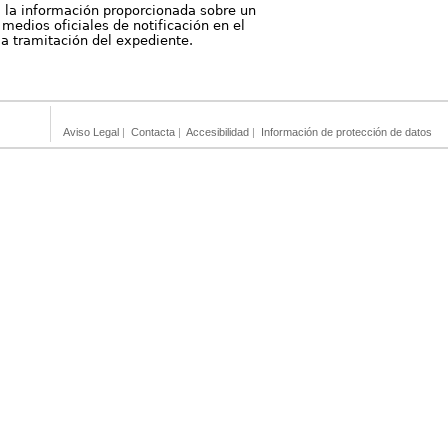
, la información proporcionada sobre un
medios oficiales de notificación en el
 la tramitación del expediente.
Aviso Legal
|
Contacta
|
Accesibilidad
|
Información de protección de datos