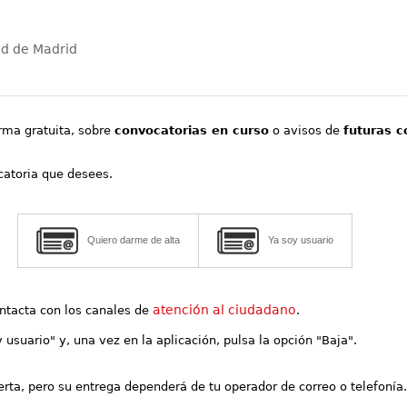
ad de Madrid
orma gratuita, sobre
convocatorias en curso
o avisos de
futuras c
ocatoria que desees.
Quiero darme de alta
Ya soy usuario
atención al ciudadano
contacta con los canales de
.
y usuario" y, una vez en la aplicación, pulsa la opción "Baja".
lerta, pero su entrega dependerá de tu operador de correo o telefonía