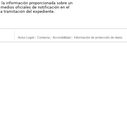
, la información proporcionada sobre un
medios oficiales de notificación en el
 la tramitación del expediente.
Aviso Legal
|
Contacta
|
Accesibilidad
|
Información de protección de datos