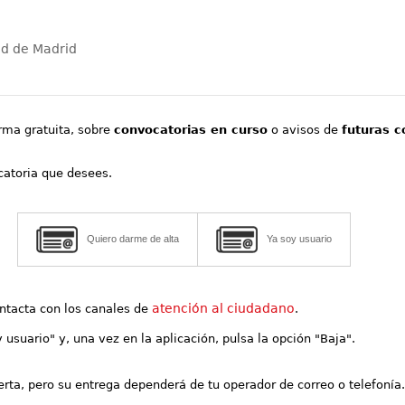
ad de Madrid
orma gratuita, sobre
convocatorias en curso
o avisos de
futuras c
ocatoria que desees.
Quiero darme de alta
Ya soy usuario
atención al ciudadano
contacta con los canales de
.
y usuario" y, una vez en la aplicación, pulsa la opción "Baja".
lerta, pero su entrega dependerá de tu operador de correo o telefonía