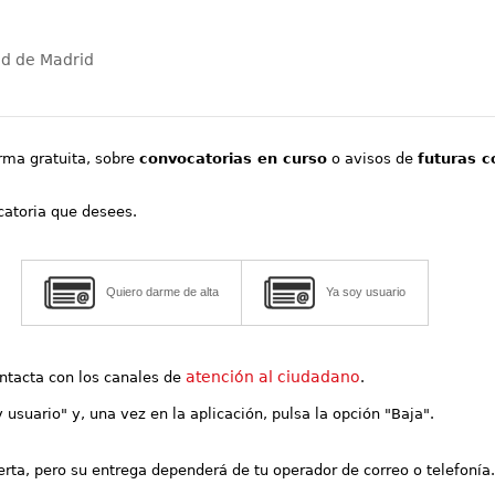
ad de Madrid
orma gratuita, sobre
convocatorias en curso
o avisos de
futuras c
ocatoria que desees.
Quiero darme de alta
Ya soy usuario
atención al ciudadano
contacta con los canales de
.
y usuario" y, una vez en la aplicación, pulsa la opción "Baja".
lerta, pero su entrega dependerá de tu operador de correo o telefonía