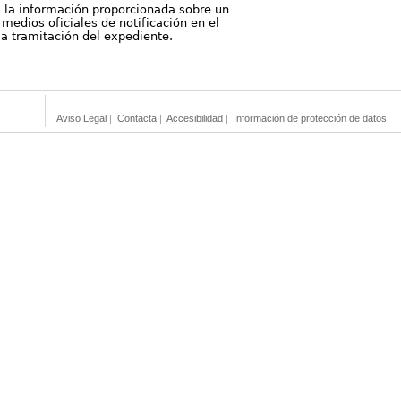
, la información proporcionada sobre un
medios oficiales de notificación en el
 la tramitación del expediente.
Aviso Legal
|
Contacta
|
Accesibilidad
|
Información de protección de datos