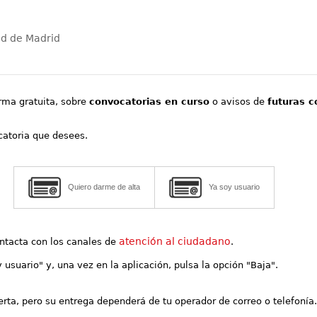
ad de Madrid
orma gratuita, sobre
convocatorias en curso
o avisos de
futuras c
ocatoria que desees.
Quiero darme de alta
Ya soy usuario
atención al ciudadano
contacta con los canales de
.
y usuario" y, una vez en la aplicación, pulsa la opción "Baja".
lerta, pero su entrega dependerá de tu operador de correo o telefonía