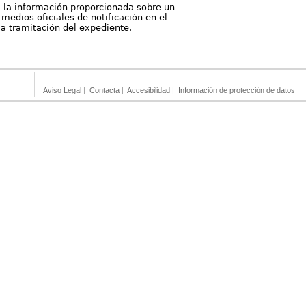
, la información proporcionada sobre un
medios oficiales de notificación en el
 la tramitación del expediente.
Aviso Legal
|
Contacta
|
Accesibilidad
|
Información de protección de datos