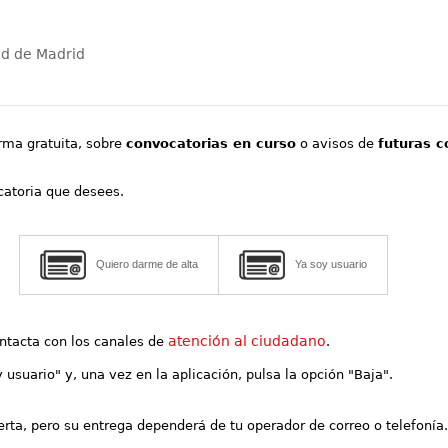
ad de Madrid
orma gratuita, sobre
convocatorias en curso
o avisos de
futuras c
ocatoria que desees.
Quiero darme de alta
Ya soy usuario
atención al ciudadano
contacta con los canales de
.
y usuario" y, una vez en la aplicación, pulsa la opción "Baja".
lerta, pero su entrega dependerá de tu operador de correo o telefonía