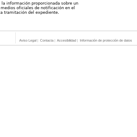
, la información proporcionada sobre un
medios oficiales de notificación en el
 la tramitación del expediente.
Aviso Legal
|
Contacta
|
Accesibilidad
|
Información de protección de datos