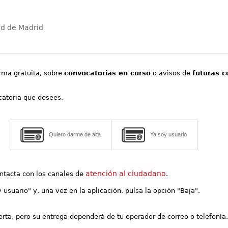
ad de Madrid
orma gratuita, sobre
convocatorias en curso
o avisos de
futuras c
ocatoria que desees.
Quiero darme de alta
Ya soy usuario
atención al ciudadano
contacta con los canales de
.
y usuario" y, una vez en la aplicación, pulsa la opción "Baja".
lerta, pero su entrega dependerá de tu operador de correo o telefonía