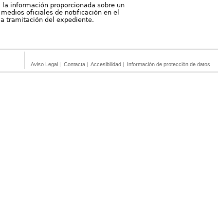
, la información proporcionada sobre un
medios oficiales de notificación en el
 la tramitación del expediente.
Aviso Legal
|
Contacta
|
Accesibilidad
|
Información de protección de datos