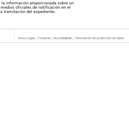
, la información proporcionada sobre un
medios oficiales de notificación en el
 la tramitación del expediente.
Aviso Legal
|
Contacta
|
Accesibilidad
|
Información de protección de datos