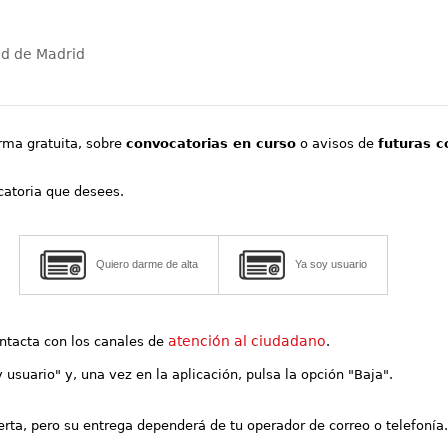
ad de Madrid
orma gratuita, sobre
convocatorias en curso
o avisos de
futuras c
ocatoria que desees.
Quiero darme de alta
Ya soy usuario
atención al ciudadano
contacta con los canales de
.
y usuario" y, una vez en la aplicación, pulsa la opción "Baja".
lerta, pero su entrega dependerá de tu operador de correo o telefonía