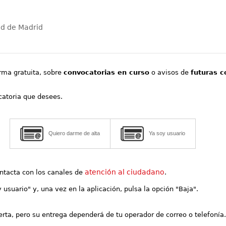
ad de Madrid
orma gratuita, sobre
convocatorias en curso
o avisos de
futuras c
ocatoria que desees.
Quiero darme de alta
Ya soy usuario
atención al ciudadano
contacta con los canales de
.
y usuario" y, una vez en la aplicación, pulsa la opción "Baja".
lerta, pero su entrega dependerá de tu operador de correo o telefonía