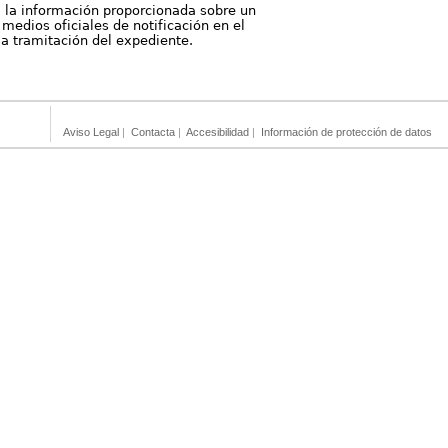
, la información proporcionada sobre un
medios oficiales de notificación en el
 la tramitación del expediente.
Aviso Legal
|
Contacta
|
Accesibilidad
|
Información de protección de datos