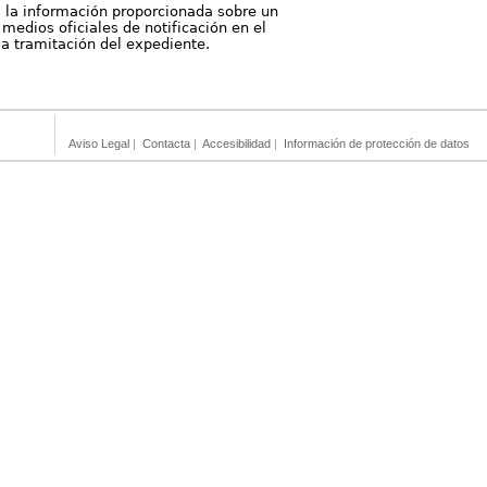
, la información proporcionada sobre un
medios oficiales de notificación en el
 la tramitación del expediente.
Aviso Legal
|
Contacta
|
Accesibilidad
|
Información de protección de datos