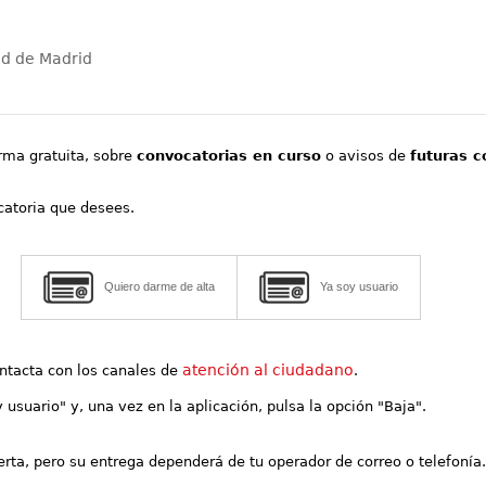
ad de Madrid
orma gratuita, sobre
convocatorias en curso
o avisos de
futuras c
ocatoria que desees.
Quiero darme de alta
Ya soy usuario
atención al ciudadano
contacta con los canales de
.
y usuario" y, una vez en la aplicación, pulsa la opción "Baja".
lerta, pero su entrega dependerá de tu operador de correo o telefonía