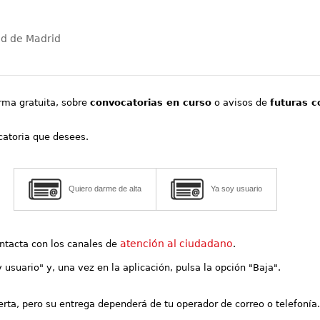
ad de Madrid
orma gratuita, sobre
convocatorias en curso
o avisos de
futuras c
ocatoria que desees.
Quiero darme de alta
Ya soy usuario
atención al ciudadano
contacta con los canales de
.
y usuario" y, una vez en la aplicación, pulsa la opción "Baja".
lerta, pero su entrega dependerá de tu operador de correo o telefonía