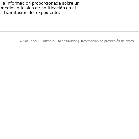
, la información proporcionada sobre un
medios oficiales de notificación en el
 la tramitación del expediente.
Aviso Legal
|
Contacta
|
Accesibilidad
|
Información de protección de datos