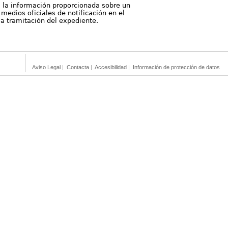
, la información proporcionada sobre un
medios oficiales de notificación en el
 la tramitación del expediente.
Aviso Legal
|
Contacta
|
Accesibilidad
|
Información de protección de datos