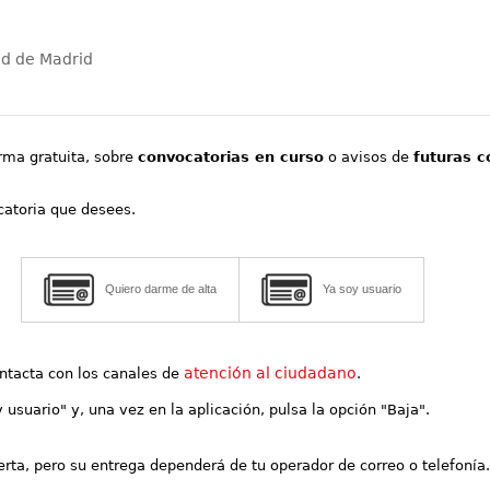
ad de Madrid
orma gratuita, sobre
convocatorias en curso
o avisos de
futuras c
ocatoria que desees.
Quiero darme de alta
Ya soy usuario
atención al ciudadano
contacta con los canales de
.
y usuario" y, una vez en la aplicación, pulsa la opción "Baja".
lerta, pero su entrega dependerá de tu operador de correo o telefonía