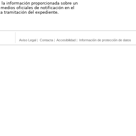
, la información proporcionada sobre un
medios oficiales de notificación en el
 la tramitación del expediente.
Aviso Legal
|
Contacta
|
Accesibilidad
|
Información de protección de datos