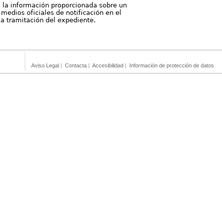
, la información proporcionada sobre un
medios oficiales de notificación en el
 la tramitación del expediente.
Aviso Legal
|
Contacta
|
Accesibilidad
|
Información de protección de datos