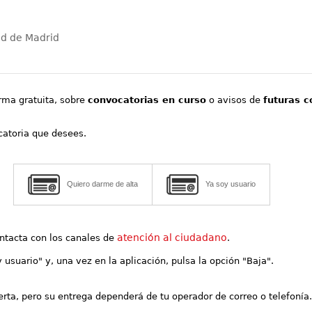
ad de Madrid
orma gratuita, sobre
convocatorias en curso
o avisos de
futuras c
ocatoria que desees.
Quiero darme de alta
Ya soy usuario
atención al ciudadano
contacta con los canales de
.
y usuario" y, una vez en la aplicación, pulsa la opción "Baja".
lerta, pero su entrega dependerá de tu operador de correo o telefonía