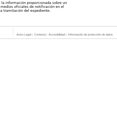
, la información proporcionada sobre un
medios oficiales de notificación en el
 la tramitación del expediente.
Aviso Legal
|
Contacta
|
Accesibilidad
|
Información de protección de datos