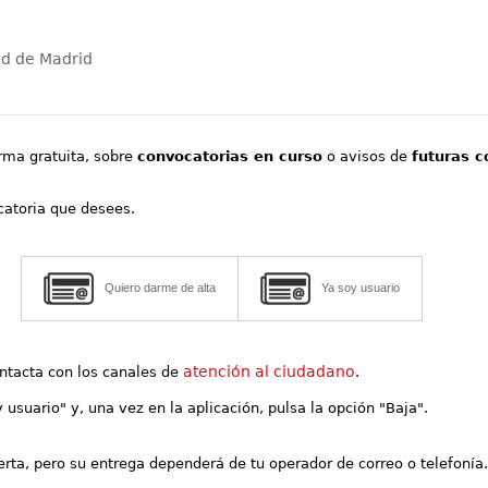
ad de Madrid
orma gratuita, sobre
convocatorias en curso
o avisos de
futuras c
ocatoria que desees.
Quiero darme de alta
Ya soy usuario
atención al ciudadano
contacta con los canales de
.
y usuario" y, una vez en la aplicación, pulsa la opción "Baja".
lerta, pero su entrega dependerá de tu operador de correo o telefonía