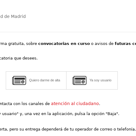
ad de Madrid
orma gratuita, sobre
convocatorias en curso
o avisos de
futuras c
ocatoria que desees.
Quiero darme de alta
Ya soy usuario
atención al ciudadano
contacta con los canales de
.
y usuario" y, una vez en la aplicación, pulsa la opción "Baja".
lerta, pero su entrega dependerá de tu operador de correo o telefonía