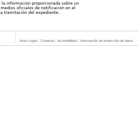
, la información proporcionada sobre un
medios oficiales de notificación en el
 la tramitación del expediente.
Aviso Legal
|
Contacta
|
Accesibilidad
|
Información de protección de datos