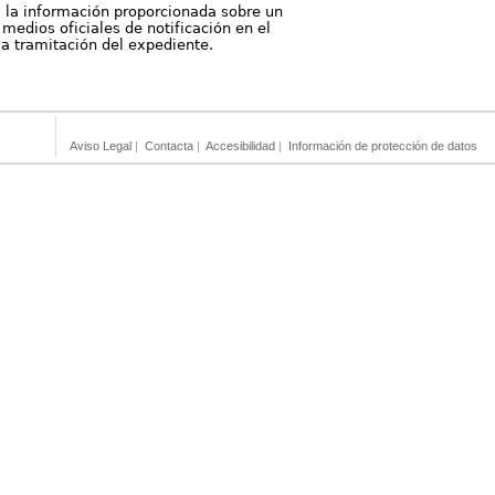
, la información proporcionada sobre un
medios oficiales de notificación en el
 la tramitación del expediente.
Aviso Legal
|
Contacta
|
Accesibilidad
|
Información de protección de datos