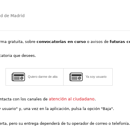
ad de Madrid
orma gratuita, sobre
convocatorias en curso
o avisos de
futuras c
ocatoria que desees.
Quiero darme de alta
Ya soy usuario
atención al ciudadano
contacta con los canales de
.
y usuario" y, una vez en la aplicación, pulsa la opción "Baja".
lerta, pero su entrega dependerá de tu operador de correo o telefonía