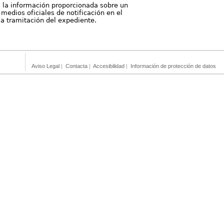
, la información proporcionada sobre un
medios oficiales de notificación en el
 la tramitación del expediente.
Aviso Legal
|
Contacta
|
Accesibilidad
|
Información de protección de datos