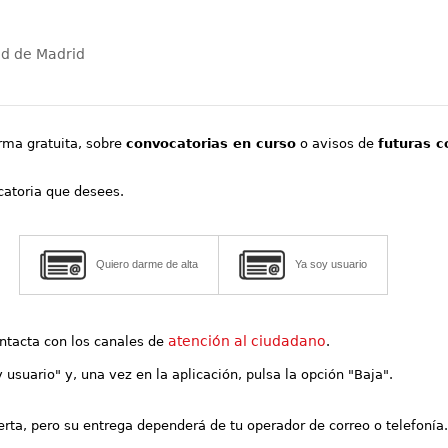
ad de Madrid
orma gratuita, sobre
convocatorias en curso
o avisos de
futuras c
ocatoria que desees.
Quiero darme de alta
Ya soy usuario
atención al ciudadano
contacta con los canales de
.
y usuario" y, una vez en la aplicación, pulsa la opción "Baja".
lerta, pero su entrega dependerá de tu operador de correo o telefonía